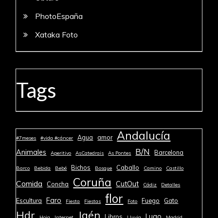
PhotoEspaña
Xataka Foto
Tags
Andalucía
Agua
amor
#7meses
#vida #cáncer
B/N
Animales
Barcelona
Aperitivo
AsCatedrais
As Pontes
Bichos
Caballo
Barco
Bebida
Bebé
Bosque
Camino
Castillo
Coruña
Comida
CutOut
Concha
Cádiz
Detalles
flor
Faro
Escultura
Fuego
Gato
Fiesta
Fiestas
Foto
Jaén
Hdr
Lugo
Libros
Hoja
Internet
Lluvia
Madrid