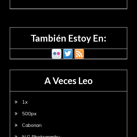
También Estoy En:
A Veces Leo
1x
500px
Caborian
N G Photography