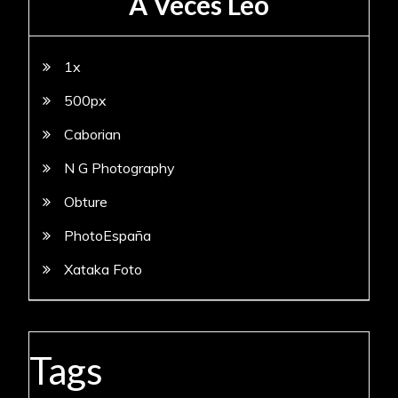
A Veces Leo
1x
500px
Caborian
N G Photography
Obture
PhotoEspaña
Xataka Foto
Tags