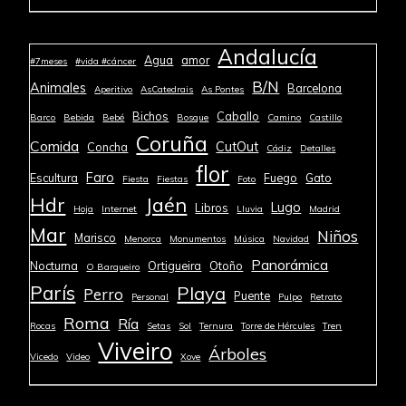
Andalucía
Agua
amor
#7meses
#vida #cáncer
B/N
Animales
Barcelona
Aperitivo
AsCatedrais
As Pontes
Bichos
Caballo
Barco
Bebida
Bebé
Bosque
Camino
Castillo
Coruña
Comida
CutOut
Concha
Cádiz
Detalles
flor
Faro
Escultura
Fuego
Gato
Fiesta
Fiestas
Foto
Jaén
Hdr
Lugo
Libros
Hoja
Internet
Lluvia
Madrid
Mar
Niños
Marisco
Menorca
Monumentos
Música
Navidad
Panorámica
Nocturna
Ortigueira
Otoño
O Barqueiro
París
Playa
Perro
Puente
Personal
Pulpo
Retrato
Roma
Ría
Rocas
Setas
Sol
Ternura
Torre de Hércules
Tren
Viveiro
Árboles
Vicedo
Video
Xove