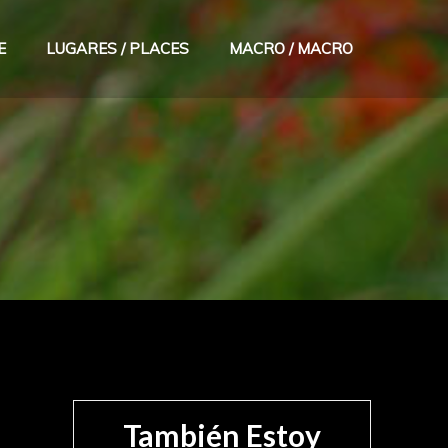
E
LUGARES / PLACES
MACRO / MACRO
También Estoy