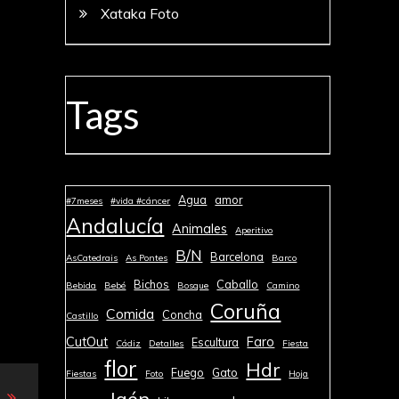
Xataka Foto
Tags
Agua
amor
#7meses
#vida #cáncer
Andalucía
Animales
Aperitivo
B/N
Barcelona
AsCatedrais
As Pontes
Barco
Bichos
Caballo
Bebida
Bebé
Bosque
Camino
Coruña
Comida
Concha
Castillo
CutOut
Faro
Escultura
Cádiz
Detalles
Fiesta
flor
Hdr
Fuego
Gato
Fiestas
Foto
Hoja
Jaén