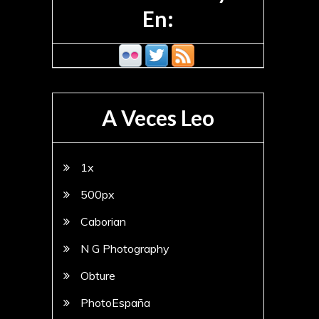
En:
A Veces Leo
1x
500px
Caborian
N G Photography
Obture
PhotoEspaña