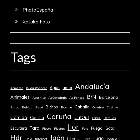
PhotoEspaña
Xataka Foto
Tags
Andalucía
Agua
amor
#7meses
#vida #cáncer
B/N
Animales
Barcelona
Aperitivo
AsCatedrais
As Pontes
Bichos
Caballo
Barco
Bebida
Bebé
Bosque
Camino
Castillo
Coruña
Comida
CutOut
Concha
Cádiz
Detalles
flor
Faro
Escultura
Fuego
Gato
Fiesta
Fiestas
Foto
Jaén
Hdr
Lugo
Libros
Hoja
Internet
Lluvia
Madrid