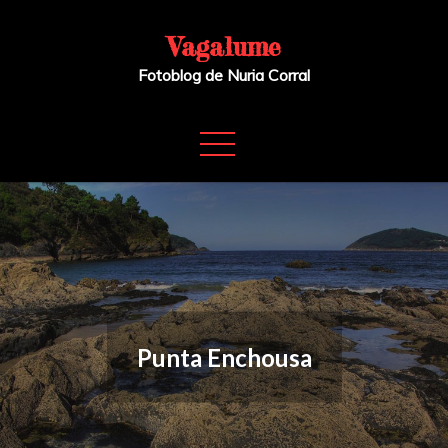
Skip
to
Vagalume
content
Fotoblog de Nuria Corral
Punta Enchousa