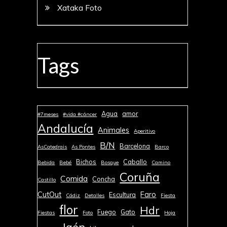
Xataka Foto
Tags
Agua
amor
#7meses
#vida #cáncer
Andalucía
Animales
Aperitivo
B/N
Barcelona
AsCatedrais
As Pontes
Barco
Bichos
Caballo
Bebida
Bebé
Bosque
Camino
Coruña
Comida
Concha
Castillo
CutOut
Faro
Escultura
Cádiz
Detalles
Fiesta
flor
Hdr
Fuego
Gato
Fiestas
Foto
Hoja
Jaén