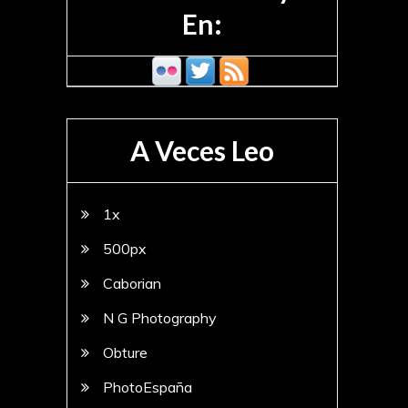
En:
A Veces Leo
1x
500px
Caborian
N G Photography
Obture
PhotoEspaña