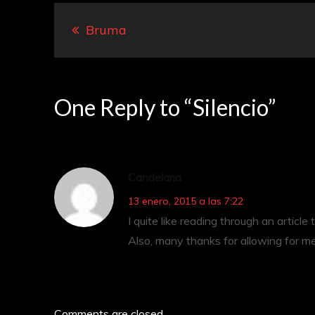
Navegación
Bruma
de
entradas
One Reply to “Silencio”
Candelaria
13 enero, 2015 a las 7:22
I quite like reading through an artic
Also, many thanks for allowing for 
Comments are closed.