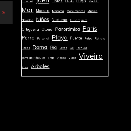
Lugo
Libros
Internet
Lluvia
Madrid
Mar
Marisco
Menorca
Monumentos
Música
Niños
Nocturna
Navidad
O Barqueiro
París
Panorámica
Ortigueira
Otoño
Playa
Perro
Puente
Personal
Pulpo
Retrato
Roma
Ría
Rocas
Setas
Sol
Ternura
Viveiro
Torre de Hércules
Tren
Vicedo
Video
Árboles
Xove