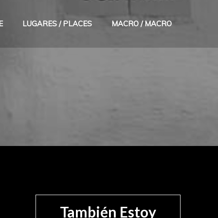
E
LUGARES / PLACES
MACRO / MACRO
También Estoy