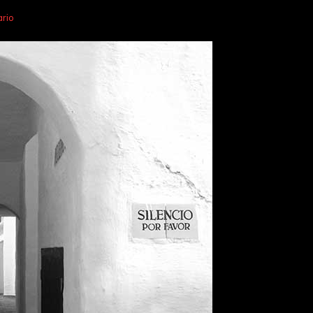
en
rio
Silencio